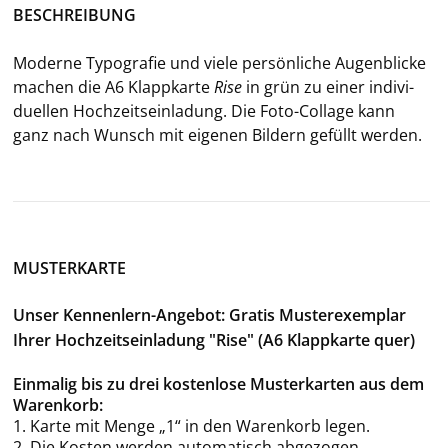
BE­SCHREI­BUNG
Mo­der­ne Ty­po­gra­fie und viele per­sön­li­che Au­gen­bli­cke
ma­chen die A6 Klapp­kar­te
Rise
in grün zu einer in­di­vi­
du­el­len Hoch­zeits­ein­la­dung. Die Foto-​Collage kann
ganz nach Wunsch mit ei­ge­nen Bil­dern ge­füllt wer­den.
MUSTERKARTE
Unser Kennenlern-Angebot: Gratis Musterexemplar
Ihrer Hochzeitseinladung "Rise" (A6 Klappkarte quer)
Einmalig bis zu drei kostenlose Musterkarten aus dem
Warenkorb:
1. Karte mit Menge „1“ in den Warenkorb legen.
2. Die Kosten werden automatisch abgezogen.