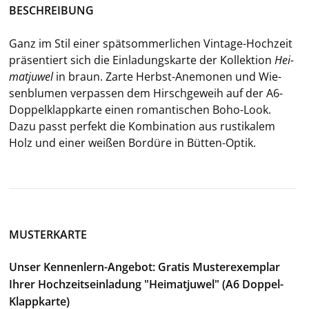
BE­SCHREI­BUNG
Ganz im Stil einer spät­som­mer­li­chen Vintage-​Hochzeit
prä­sen­tiert sich die Ein­la­dungs­kar­te der Kol­lek­ti­on
Hei­
mat­ju­wel
in braun. Zarte Herbst-​Anemonen und Wie­
sen­blu­men ver­pas­sen dem Hirsch­ge­weih auf der A6-​
Doppelklappkarte einen ro­man­ti­schen Boho-​Look.
Dazu passt per­fekt die Kom­bi­na­ti­on aus rus­ti­ka­lem
Holz und einer wei­ßen Bor­dü­re in Bütten-​Optik.
MUSTERKARTE
Unser Kennenlern-Angebot: Gratis Musterexemplar
Ihrer Hochzeitseinladung "Heimatjuwel" (A6 Doppel-
Klappkarte)