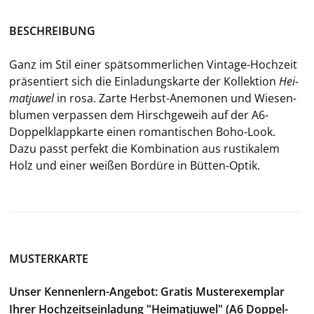
BE­SCHREI­BUNG
Ganz im Stil einer spät­som­mer­li­chen Vintage-​Hochzeit
prä­sen­tiert sich die Ein­la­dungs­kar­te der Kol­lek­ti­on
Hei­
mat­ju­wel
in rosa. Zarte Herbst-​Anemonen und Wie­sen­
blu­men ver­pas­sen dem Hirsch­ge­weih auf der A6-​
Doppelklappkarte einen ro­man­ti­schen Boho-​Look.
Dazu passt per­fekt die Kom­bi­na­ti­on aus rus­ti­ka­lem
Holz und einer wei­ßen Bor­dü­re in Bütten-​Optik.
MUSTERKARTE
Unser Kennenlern-Angebot: Gratis Musterexemplar
Ihrer Hochzeitseinladung "Heimatjuwel" (A6 Doppel-