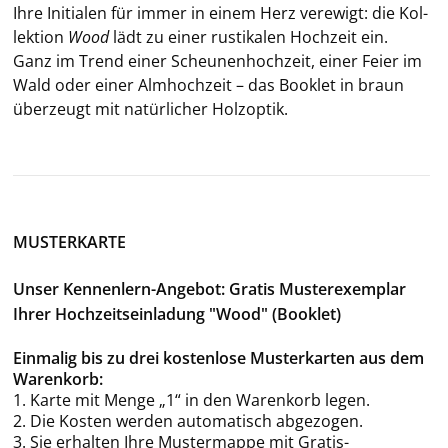
Ihre In­itia­len für immer in einem Herz ver­ewigt: die Kol­
lek­ti­on
Wood
lädt zu einer rus­ti­ka­len Hoch­zeit ein.
Ganz im Trend einer Scheu­nen­hoch­zeit, einer Feier im
Wald oder einer Alm­hoch­zeit – das Book­let in braun
über­zeugt mit na­tür­li­cher Holz­op­tik.
MUSTERKARTE
Unser Kennenlern-Angebot: Gratis Musterexemplar
Ihrer Hochzeitseinladung "Wood" (Booklet)
Einmalig bis zu drei kostenlose Musterkarten aus dem
Warenkorb:
1. Karte mit Menge „1“ in den Warenkorb legen.
2. Die Kosten werden automatisch abgezogen.
3. Sie erhalten Ihre Mustermappe mit Gratis-