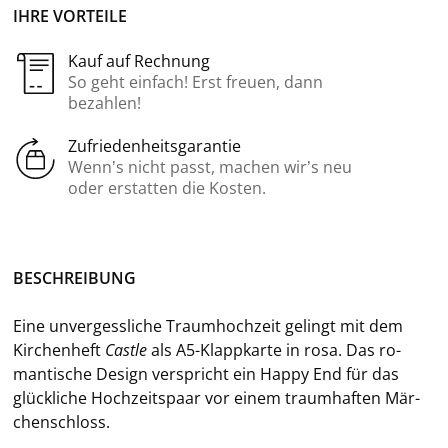
IHRE VORTEILE
Kauf auf Rechnung
So geht einfach! Erst freuen, dann
bezahlen!
Zufriedenheitsgarantie
Wenn’s nicht passt, machen wir’s neu
oder erstatten die Kosten.
BE­SCHREI­BUNG
Eine un­ver­gess­li­che Traum­hoch­zeit ge­lingt mit dem
Kir­chen­heft
Cas­t­le
als A5-​Klappkarte in rosa. Das ro­
man­ti­sche De­sign ver­spricht ein Happy End für das
glück­li­che Hoch­zeits­paar vor einem traum­haf­ten Mär­
chen­schloss.