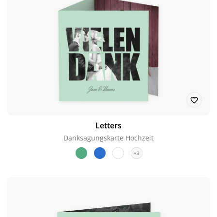
Letters
Danksagungskarte Hochzeit
+3