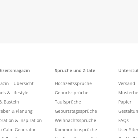
hzeitsmagazin
Sprüche und Zitate
Unterstü
azin – Übersicht
Hochzeitssprüche
Versand
ds & Lifestyle
Geburtssprüche
Musterbe
& Basteln
Taufsprüche
Papier
geber & Planung
Geburtstagssprüche
Gestaltu
ration & Inspiration
Weihnachtssprüche
FAQs
p Calm Generator
Kommunionsprüche
User Sit