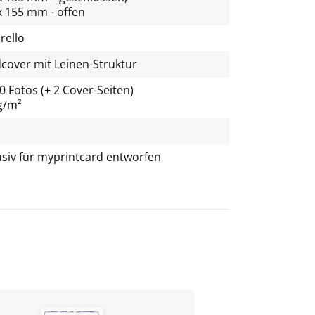
x 155 mm - offen
rello
cover mit Leinen-Struktur
0 Fotos (+ 2 Cover-Seiten)
g/m²
usiv für
myprintcard
entworfen