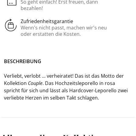
So geht einfach! Erst freuen, dann
bezahlen!
Zufriedenheitsgarantie
Wenn’s nicht passt, machen wir’s neu
oder erstatten die Kosten.
BE­SCHREI­BUNG
Ver­liebt, ver­lobt ... ver­hei­ra­tet! Das ist das Motto der
Kol­lek­ti­on
Coup­le
. Das Hoch­zeits­le­po­rel­lo in rosa
spricht für sich und lässt als Hardcover-​Leporello zwei
ver­lieb­te Her­zen im sel­ben Takt schla­gen.