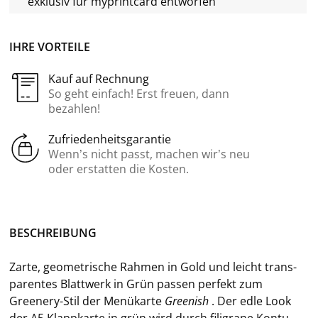
exklusiv für
myprintcard
entworfen
IHRE VORTEILE
Kauf auf Rechnung
So geht einfach! Erst freuen, dann
bezahlen!
Zufriedenheitsgarantie
Wenn’s nicht passt, machen wir’s neu
oder erstatten die Kosten.
BE­SCHREI­BUNG
Zarte, geo­me­tri­sche Rah­men in Gold und leicht trans­
pa­ren­tes Blatt­werk in Grün pas­sen per­fekt zum
Greenery-​Stil der Me­nü­kar­te
Gree­nish
. Der edle Look
der A5 Klapp­kar­te in grün wird durch fi­li­gra­ne Kon­tu­