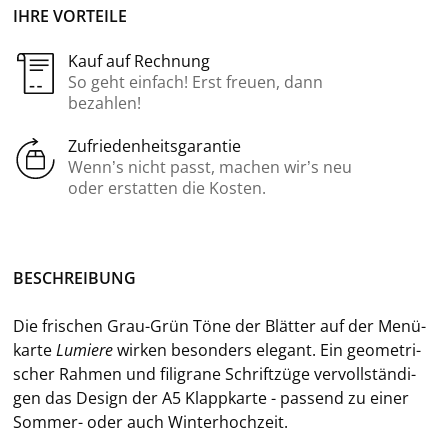
IHRE VORTEILE
Kauf auf Rechnung
So geht einfach! Erst freuen, dann
bezahlen!
Zufriedenheitsgarantie
Wenn’s nicht passt, machen wir’s neu
oder erstatten die Kosten.
BE­SCHREI­BUNG
Die fri­schen Grau-​Grün Töne der Blät­ter auf der Me­nü­
kar­te
Lu­mie­re
wir­ken
be­son­ders ele­gant. Ein geo­me­tri­
scher Rah­men und fi­li­gra­ne Schrift­zü­ge ver­voll­stän­di­
gen das De­sign der A5 Klapp­kar­te - pas­send zu einer
Sommer-​ oder auch Win­ter­hoch­zeit.