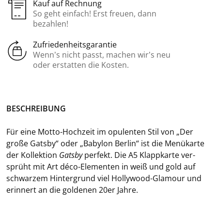
Kauf auf Rechnung
So geht einfach! Erst freuen, dann
bezahlen!
Zufriedenheitsgarantie
Wenn’s nicht passt, machen wir’s neu
oder erstatten die Kosten.
BE­SCHREI­BUNG
Für eine Motto-​Hochzeit im opu­len­ten Stil von „Der
große Gats­by“ oder „Ba­by­lon Ber­lin“ ist die Me­nü­kar­te
der Kol­lek­ti­on
Gats­by
per­fekt. Die A5 Klapp­kar­te ver­
sprüht mit Art déco-​Elementen in weiß und gold auf
schwar­zem Hin­ter­grund viel Hollywood-​Glamour und
er­in­nert an die gol­de­nen 20er Jahre.