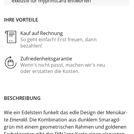
exklusiv für
myprintcard
entworfen
IHRE VORTEILE
Kauf auf Rechnung
So geht einfach! Erst freuen, dann
bezahlen!
Zufriedenheitsgarantie
Wenn’s nicht passt, machen wir’s neu
oder erstatten die Kosten.
BE­SCHREI­BUNG
Wie ein Edel­stein fun­kelt das edle De­sign der Me­nü­kar­
te
Eme­rald
. Die Kom­bi­na­ti­on aus dunk­lem Sma­ragd­
grün mit einem geo­me­tri­schen Rah­men und gol­de­nen
Farb­ak­zen­ten gibt der DIN lang Karte einen ele­gan­ten