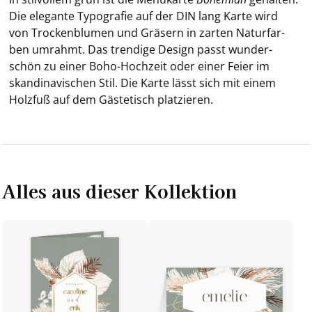
Die ele­gan­te Ty­po­gra­fie auf der DIN lang Karte wird
von Tro­cken­blu­men und Grä­sern in zar­ten Na­tur­far­
ben um­rahmt. Das tren­di­ge De­sign passt wun­der­
schön zu einer Boho-​Hochzeit oder einer Feier im
skan­di­na­vi­schen Stil. Die Karte lässt sich mit einem
Holz­fuß auf dem Gä­ste­tisch plat­zie­ren.
Alles aus dieser Kollektion