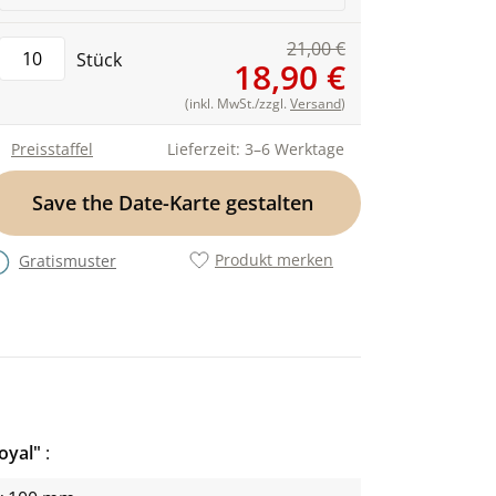
21,00 €
Stück
18,90 €
(inkl. MwSt./zzgl.
Versand
)
Preisstaffel
Lieferzeit: 3–6 Werktage
Save the Date-Karte gestalten
Produkt merken
Gratismuster
Royal"