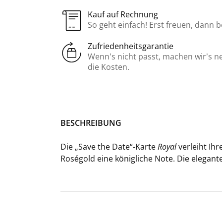
Kauf auf Rechnung
So geht einfach! Erst freuen, dann 
Zufriedenheitsgarantie
Wenn’s nicht passt, machen wir’s n
die Kosten.
BE­SCHREI­BUNG
Die „Save the Date“-​Karte
Royal
ver­leiht Ihr
Roségold eine kö­nig­li­che Note. Die ele­gan­