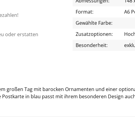
Abmessungen:
148 
Format:
A6 P
bezahlen!
Gewählte Farbe:
Zusatzoptionen:
Hochg
eu oder erstatten
Besonderheit:
exkl
em gro­ßen Tag mit ba­ro­cken Or­na­men­ten und einer op­tio­na­l
te Post­kar­te in blau passt mit ihrem be­son­de­ren De­sign auc