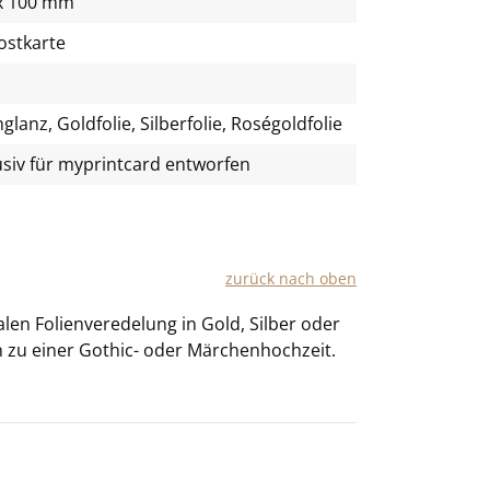
x 100 mm
ostkarte
lanz, Goldfolie, Silberfolie, Roségoldfolie
usiv für
myprintcard
entworfen
zu­rück nach oben
en Fo­li­en­ver­ede­lung in Gold, Sil­ber oder
h zu einer Gothic-​ oder Mär­chen­hoch­zeit.