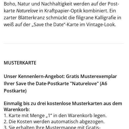
Boho, Natur und Nach­hal­tig­keit wer­den auf der Post­
kar­te
Na­tu­re­love
in Kraftpapier-​Optik kom­bi­niert. Ein
zar­ter Blät­t­er­kranz schmückt die fi­li­gra­ne Kal­li­gra­fie in
weiß auf der „Save the Date“-​Karte im Vintage-​Look.
MUSTERKARTE
Unser Kennenlern-Angebot: Gratis Musterexemplar
Ihrer Save the Date-Postkarte "Naturelove" (A6
Postkarte)
Einmalig bis zu drei kostenlose Musterkarten aus dem
Warenkorb:
1. Karte mit Menge „1“ in den Warenkorb legen.
2. Die Kosten werden automatisch abgezogen.
3. Sie erhalten Ihre Mustermappe mit Gratis-