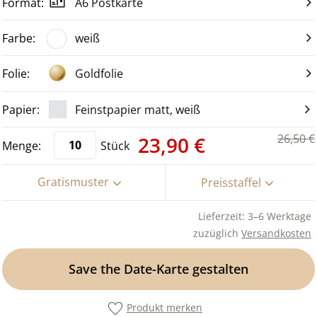
A6 Postkarte
weiß
Goldfolie
Feinstpapier matt, weiß
26,50 €
23,90 €
Stück
Gratismuster
Preisstaffel
Lieferzeit: 3–6 Werktage
zuzüglich
Versandkosten
Save the Date-Karte gestalten
Produkt merken