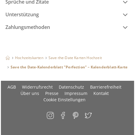
Sprüche und Zitate
Unterstützung
Zahlungsmethoden
Hochzeitskarten
Save-the-Date Karten Hochzeit
Save the Date-Kalenderblatt "Perfection" – Kalenderblatt-Karte
AGB
Widerrufsrecht
Datenschutz
Barrierefreiheit
Über uns
Presse
Impressum
Kontakt
Cookie Einstellungen