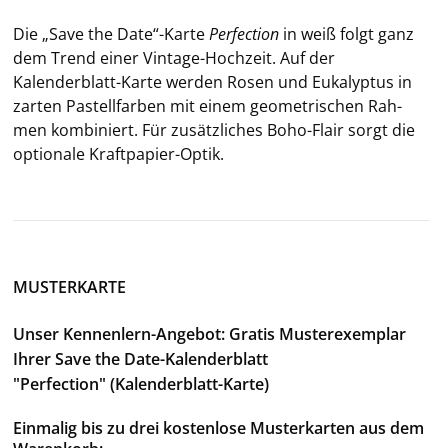
Die „Save the Date“-​Karte
Per­fec­tion
in weiß folgt ganz
dem Trend einer Vintage-​Hochzeit. Auf der
Kalenderblatt-​Karte wer­den Rosen und Eu­ka­lyp­tus in
zar­ten Pas­tell­far­ben mit einem geo­me­tri­schen Rah­
men kom­bi­niert. Für zu­sätz­li­ches Boho-​Flair sorgt die
op­tio­na­le Kraftpapier-​Optik.
MUSTERKARTE
Unser Kennenlern-Angebot: Gratis Musterexemplar
Ihrer Save the Date-Kalenderblatt
"Perfection" (Kalenderblatt-Karte)
Einmalig bis zu drei kostenlose Musterkarten aus dem