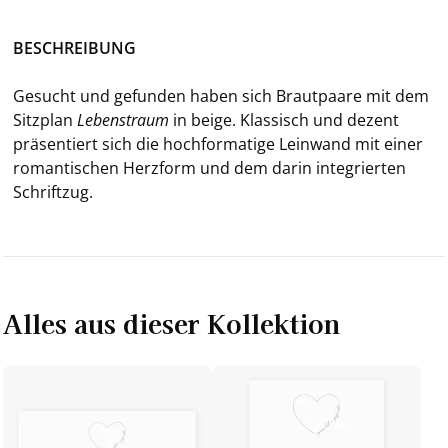
BE­SCHREI­BUNG
Ge­sucht und ge­fun­den haben sich Braut­paa­re mit dem
Sitz­plan
Le­bens­traum
in beige. Klas­sisch und de­zent
prä­sen­tiert sich die hoch­for­ma­ti­ge Lein­wand mit einer
ro­man­ti­schen Herz­form und dem darin in­te­grier­ten
Schrift­zug.
Alles aus dieser Kollektion