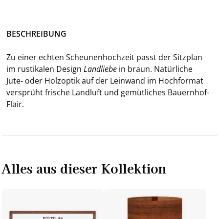
BE­SCHREI­BUNG
Zu einer ech­ten Scheu­nen­hoch­zeit passt der Sitz­plan
im rus­ti­ka­len De­sign
Land­lie­be
in braun. Na­tür­li­che
Jute- oder Holz­op­tik auf der Lein­wand im Hoch­for­mat
ver­sprüht fri­sche Land­luft und ge­müt­li­ches Bauernhof-​
Flair.
Alles aus dieser Kollektion