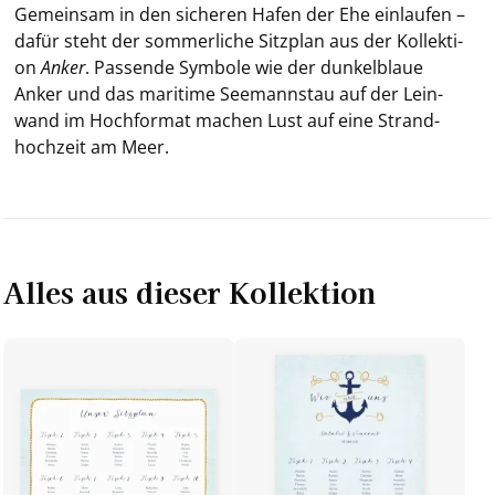
Ge­mein­sam in den si­che­ren Hafen der Ehe ein­lau­fen –
dafür steht der som­mer­li­che Sitz­plan aus der Kol­lek­ti­
on
Anker
. Pas­sen­de Sym­bo­le wie der dun­kel­blaue
Anker und das ma­ri­ti­me See­mann­stau auf der Lein­
wand im Hoch­for­mat ma­chen Lust auf eine Strand­
hoch­zeit am Meer.
Alles aus dieser Kollektion