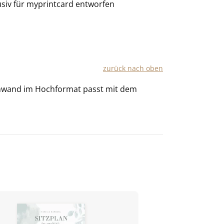
usiv für
myprintcard
entworfen
zu­rück nach oben
in­wand im Hoch­for­mat passt mit dem