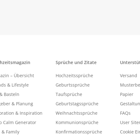
hzeitsmagazin
Sprüche und Zitate
Unterstü
azin – Übersicht
Hochzeitssprüche
Versand
ds & Lifestyle
Geburtssprüche
Musterbe
& Basteln
Taufsprüche
Papier
geber & Planung
Geburtstagssprüche
Gestaltu
ration & Inspiration
Weihnachtssprüche
FAQs
p Calm Generator
Kommunionsprüche
User Sit
 & Family
Konfirmationssprüche
Cookie Ei