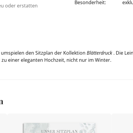
Besonderheit:
exkl
eu oder erstatten
 um­spie­len den Sitz­plan der Kol­lek­ti­on
Blät­ter­druck
. Die Le
zu einer ele­gan­ten Hoch­zeit, nicht nur im Win­ter.
n