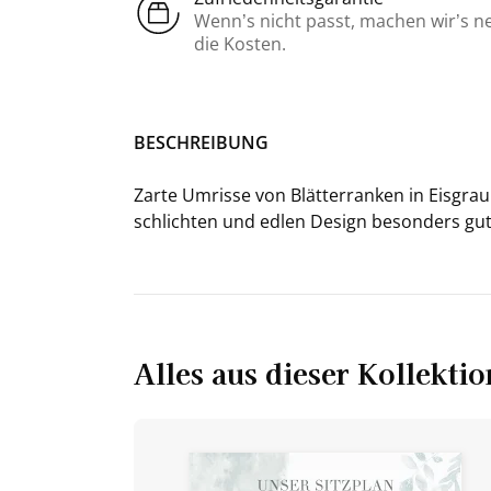
Wenn’s nicht passt, machen wir’s n
die Kosten.
BE­SCHREI­BUNG
Zarte Um­ris­se von Blät­ter­ran­ken in Eis­grau
schlich­ten und edlen De­sign be­son­ders gut 
Alles aus dieser Kollektio