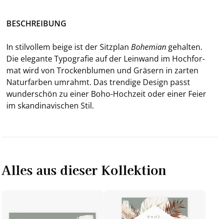
BE­SCHREI­BUNG
In stil­vol­lem beige ist der Sitz­plan
Bo­hemi­an
ge­hal­ten.
Die ele­gan­te Ty­po­gra­fie auf der Lein­wand im Hoch­for­
mat wird von Tro­cken­blu­men und Grä­sern in zar­ten
Na­tur­far­ben um­rahmt. Das tren­di­ge De­sign passt
wun­der­schön zu einer Boho-​Hochzeit oder einer Feier
im skan­di­na­vi­schen Stil.
Alles aus dieser Kollektion