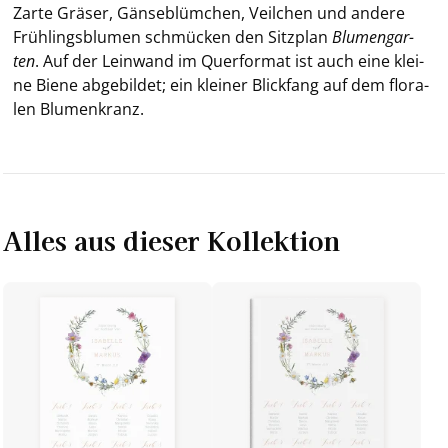
Zarte Grä­ser, Gän­se­blüm­chen, Veil­chen und an­de­re
Früh­lings­blu­men schmü­cken den Sitz­plan
Blu­men­gar­
ten
. Auf der Lein­wand im Quer­for­mat ist auch eine klei­
ne Biene ab­ge­bil­det; ein klei­ner Blick­fang auf dem flo­ra­
len Blu­men­kranz.
Alles aus dieser Kollektion