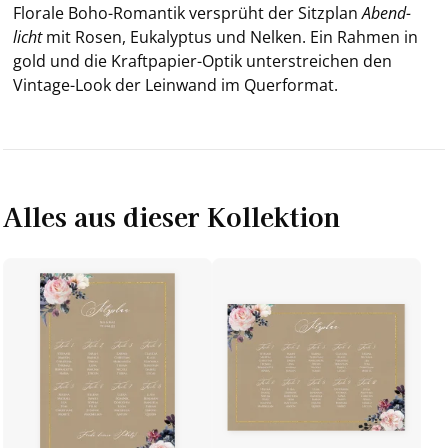
Flo­ra­le Boho-​Romantik ver­sprüht der Sitz­plan
Abend­
licht
mit Rosen, Eu­ka­lyp­tus und Nel­ken. Ein Rah­men in
gold und die Kraftpapier-​Optik un­ter­strei­chen den
Vintage-​Look der Lein­wand im Quer­for­mat.
Alles aus dieser Kollektion