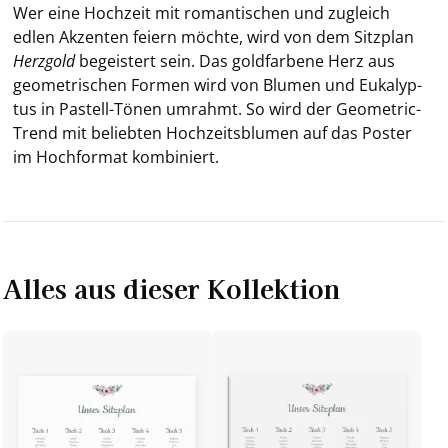
Wer eine Hoch­zeit mit ro­man­ti­schen und zu­gleich
edlen Ak­zen­ten fei­ern möch­te, wird von dem Sitz­plan
Herz­gold
be­geis­tert sein. Das gold­far­be­ne Herz aus
geo­me­tri­schen For­men wird von Blu­men und Eu­ka­lyp­
tus in Pastell-​Tönen um­rahmt. So wird der Geometric-​
Trend mit be­lieb­ten Hoch­zeits­blu­men auf das Pos­ter
im Hoch­for­mat kom­bi­niert.
Alles aus dieser Kollektion