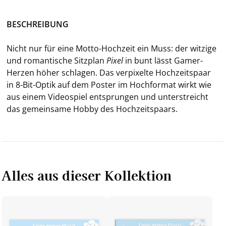
BE­SCHREI­BUNG
Nicht nur für eine Motto-​Hochzeit ein Muss: der wit­zi­ge
und ro­man­ti­sche Sitz­plan
Pixel
in bunt lässt Gamer-​
Herzen höher schla­gen. Das ver­pi­xel­te Hoch­zeits­paar
in 8-​Bit-Optik auf dem Pos­ter im Hoch­for­mat wirkt wie
aus einem Vi­deo­spiel ent­sprun­gen und un­ter­streicht
das ge­mein­sa­me Hobby des Hoch­zeits­paars.
Alles aus dieser Kollektion