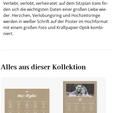
Ver­liebt, ver­lobt, ver­hei­ra­tet: auf dem Sitz­plan
Icons
fin­
den sich die wich­tigs­ten Daten einer gro­ßen Liebe wie­
der. Herz­chen, Ver­lo­bungs­ring und Hoch­zeits­rin­ge
wer­den in wei­ßer Schrift auf der Pos­ter im Hoch­for­mat
mit einem gro­ßen Foto und Kraftpapier-​Optik kom­bi­
niert.
Alles aus dieser Kollektion