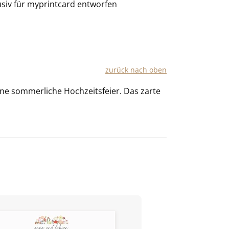
usiv für
myprintcard
entworfen
zu­rück nach oben
ine som­mer­li­che Hoch­zeits­fei­er. Das zarte