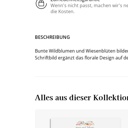
Wenn’s nicht passt, machen wir’s n
die Kosten.
BE­SCHREI­BUNG
Bunte Wild­blu­men und Wie­sen­blü­ten bil­d
Schrift­bild er­gänzt das flo­ra­le De­sign auf
Alles aus dieser Kollektio