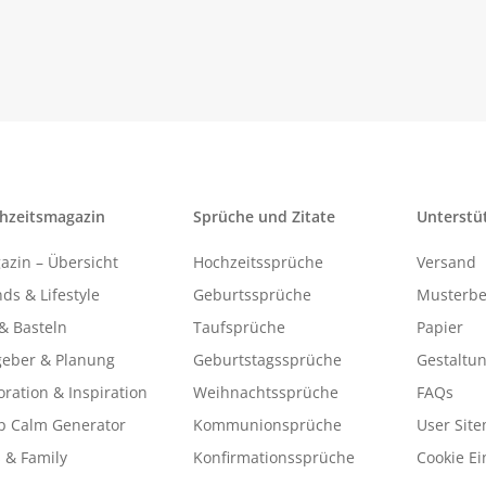
hzeitsmagazin
Sprüche und Zitate
Unterstü
azin – Übersicht
Hochzeitssprüche
Versand
ds & Lifestyle
Geburtssprüche
Musterbe
& Basteln
Taufsprüche
Papier
geber & Planung
Geburtstagssprüche
Gestaltu
ration & Inspiration
Weihnachtssprüche
FAQs
p Calm Generator
Kommunionsprüche
User Sit
 & Family
Konfirmationssprüche
Cookie Ei