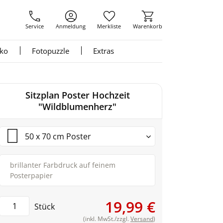
Service
Anmeldung
Merkliste
Warenkorb
nko
Fotopuzzle
Extras
Sitzplan Poster Hochzeit
"Wildblumenherz"
50 x 70 cm Poster
brillanter Farbdruck auf feinem
Posterpapier
19,99 €
Stück
(inkl. MwSt./zzgl.
Versand
)