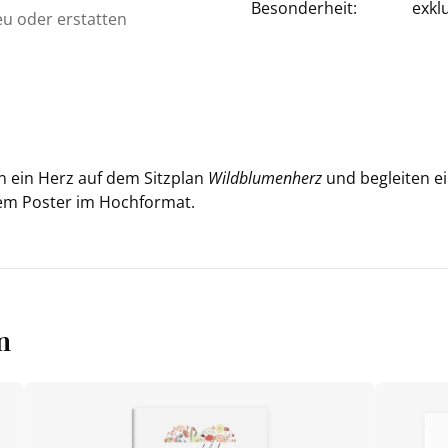
Besonderheit:
exkl
eu oder erstatten
en ein Herz auf dem Sitz­plan
Wild­blu­men­herz
und be­glei­ten e
 dem Pos­ter im Hoch­for­mat.
n