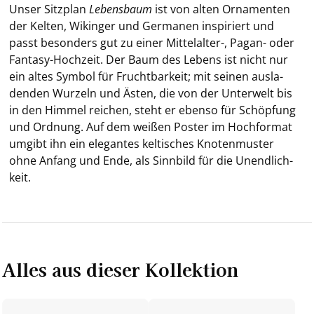
Unser Sitz­plan
Le­bens­baum
ist von alten Or­na­men­ten
der Kel­ten, Wi­kin­ger und Ger­ma­nen in­spi­riert und
passt be­son­ders gut zu einer Mittelalter-​, Pagan-​ oder
Fantasy-​Hochzeit. Der Baum des Le­bens ist nicht nur
ein altes Sym­bol für Frucht­bar­keit; mit sei­nen aus­la­
den­den Wur­zeln und Ästen, die von der Un­ter­welt bis
in den Him­mel rei­chen, steht er eben­so für Schöp­fung
und Ord­nung. Auf dem wei­ßen Pos­ter im Hoch­for­mat
um­gibt ihn ein ele­gan­tes kel­ti­sches Kno­ten­mus­ter
ohne An­fang und Ende, als Sinn­bild für die Un­end­lich­
keit.
Alles aus dieser Kollektion