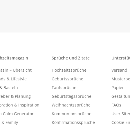
hzeitsmagazin
Sprüche und Zitate
Unterstü
azin – Übersicht
Hochzeitssprüche
Versand
ds & Lifestyle
Geburtssprüche
Musterbe
& Basteln
Taufsprüche
Papier
geber & Planung
Geburtstagssprüche
Gestaltu
ration & Inspiration
Weihnachtssprüche
FAQs
p Calm Generator
Kommunionsprüche
User Sit
 & Family
Konfirmationssprüche
Cookie Ei