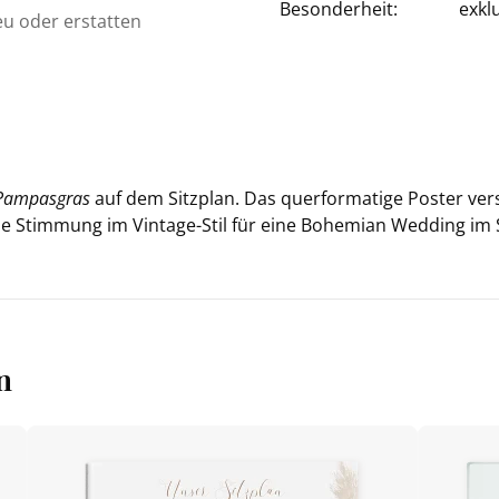
Besonderheit:
exkl
eu oder erstatten
Pam­pas­gras
auf dem Sitz­plan. Das quer­for­ma­ti­ge Pos­ter ve
e Stim­mung im Vintage-​Stil für eine Bo­hemi­an Wed­ding im
n