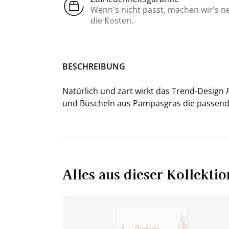
Wenn’s nicht passt, machen wir’s n
die Kosten.
BE­SCHREI­BUNG
Na­tür­lich und zart wirkt das Trend-​Design
und Bü­scheln aus Pam­pas­gras die pas­sen­d
Alles aus dieser Kollektio