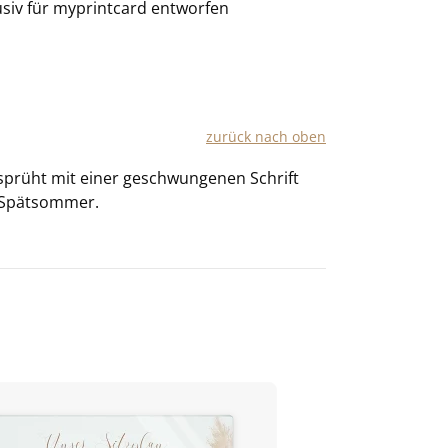
usiv für
myprintcard
entworfen
zu­rück nach oben
r­sprüht mit einer ge­schwun­ge­nen Schrift
 Spät­som­mer.