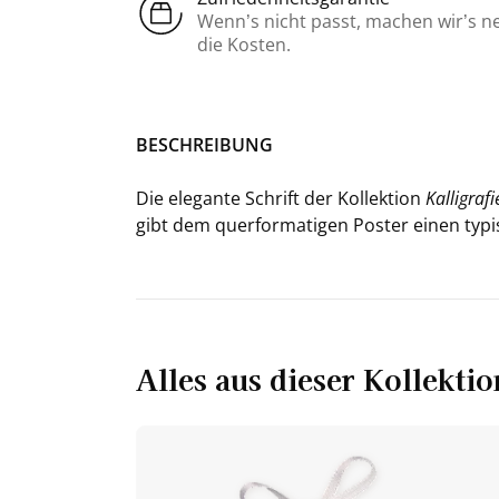
Wenn’s nicht passt, machen wir’s n
die Kosten.
BE­SCHREI­BUNG
Die ele­gan­te Schrift der Kol­lek­ti­on
Kal­li­gra­fi
gibt dem quer­for­ma­ti­gen Pos­ter einen ty­pi
Alles aus dieser Kollektio