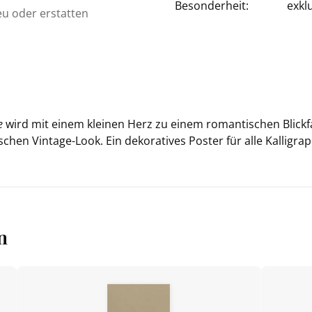
Besonderheit:
exkl
eu oder erstatten
e
wird mit einem klei­nen Herz zu einem ro­man­ti­schen Blick­f
­schen Vintage-​Look. Ein de­ko­ra­ti­ves Pos­ter für alle Kalligr
n