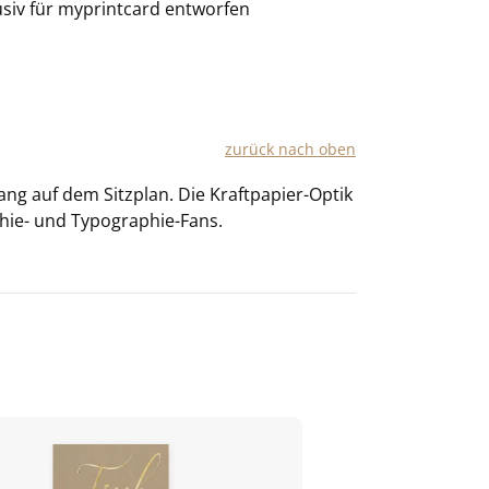
usiv für
myprintcard
entworfen
zu­rück nach oben
ang auf dem Sitz­plan. Die Kraftpapier-​Optik
aphie-​ und Typographie-​Fans.