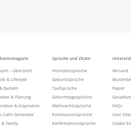
hzeitsmagazin
Sprüche und Zitate
Unterstü
azin – Übersicht
Hochzeitssprüche
Versand
ds & Lifestyle
Geburtssprüche
Musterbe
& Basteln
Taufsprüche
Papier
geber & Planung
Geburtstagssprüche
Gestaltu
ration & Inspiration
Weihnachtssprüche
FAQs
p Calm Generator
Kommunionsprüche
User Sit
 & Family
Konfirmationssprüche
Cookie Ei