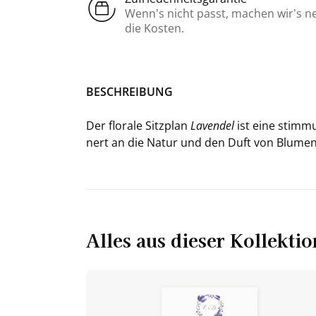
Wenn’s nicht passt, machen wir’s n
die Kosten.
BE­SCHREI­BUNG
Der flo­ra­le Sitz­plan
La­ven­del
ist eine stim­mun
nert an die Natur und den Duft von Blu­men­w
Alles aus dieser Kollektio