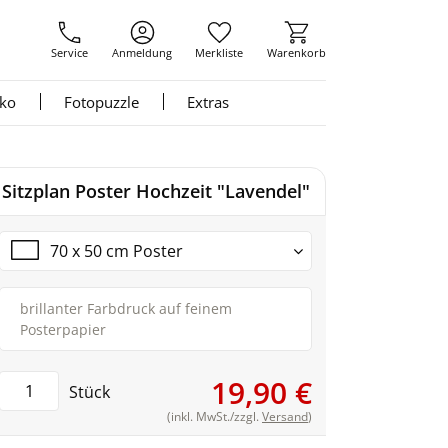
Service
Anmeldung
Merkliste
Warenkorb
nko
Fotopuzzle
Extras
Sitzplan Poster Hochzeit "Lavendel"
70 x 50 cm Poster
brillanter Farbdruck auf feinem
Posterpapier
19,90 €
Stück
(inkl. MwSt./zzgl.
Versand
)