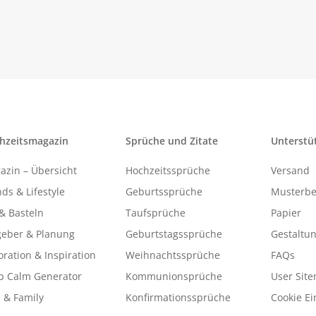
hzeitsmagazin
Sprüche und Zitate
Unterstü
azin – Übersicht
Hochzeitssprüche
Versand
ds & Lifestyle
Geburtssprüche
Musterbe
& Basteln
Taufsprüche
Papier
geber & Planung
Geburtstagssprüche
Gestaltu
ration & Inspiration
Weihnachtssprüche
FAQs
p Calm Generator
Kommunionsprüche
User Sit
 & Family
Konfirmationssprüche
Cookie Ei