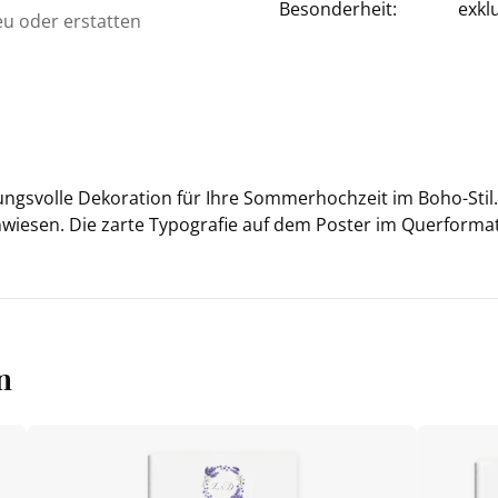
Besonderheit:
exkl
eu oder erstatten
gs­vol­le De­ko­ra­ti­on für Ihre Som­mer­hoch­zeit im Boho-​Stil. 
ie­sen. Die zarte Ty­po­gra­fie auf dem Pos­ter im Quer­for­ma
n