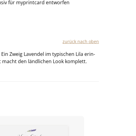
usiv für
myprintcard
entworfen
zu­rück nach oben
Ein Zweig La­ven­del im ty­pi­schen Lila er­in­
t macht den länd­li­chen Look kom­plett.