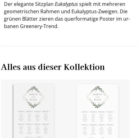
Der ele­gan­te Sitz­plan
Eu­ka­lyp­tus
spielt mit meh­re­ren
geo­me­tri­schen Rah­men und Eukalyptus-​Zweigen. Die
grü­nen Blät­ter zie­ren das quer­for­ma­ti­ge Pos­ter im ur­
ba­nen Greenery-​Trend.
Alles aus dieser Kollektion