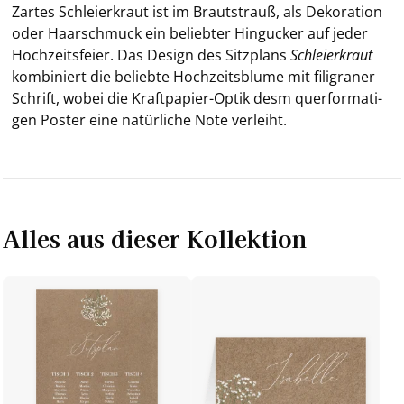
Zar­tes Schlei­er­kraut ist im Braut­strauß, als De­ko­ra­ti­on
oder Haar­schmuck ein be­lieb­ter Hin­gu­cker auf jeder
Hoch­zeits­fei­er. Das De­sign des Sitz­plans
Schlei­er­kraut
kom­bi­niert die be­lieb­te Hoch­zeits­blu­me mit fi­li­gra­ner
Schrift, wobei die Kraftpapier-​Optik
desm quer­for­ma­ti­
gen Pos­ter
eine na­tür­li­che Note ver­leiht.
Alles aus dieser Kollektion