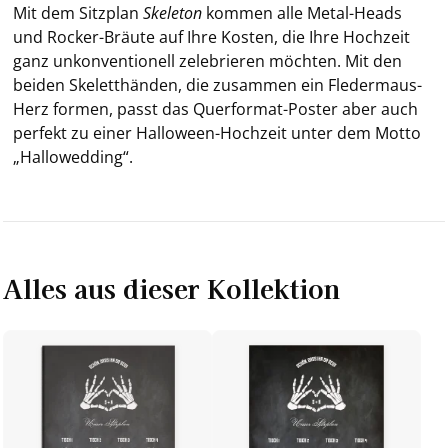
Mit dem Sitz­plan
Ske­le­ton
kom­men alle Metal-​Heads
und Rocker-​Bräute auf Ihre Kos­ten, die Ihre Hoch­zeit
ganz un­kon­ven­tio­nell ze­le­brie­ren möch­ten. Mit den
bei­den Ske­lett­hän­den, die zu­sam­men ein Fledermaus-​
Herz for­men, passt das Querformat-​Poster aber auch
per­fekt zu einer Halloween-​Hochzeit unter dem Motto
„Hal­lo­wed­ding“.
Alles aus dieser Kollektion