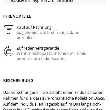
exklusiv für
myprintcard
entworfen
IHRE VORTEILE
Kauf auf Rechnung
So geht einfach! Erst freuen, dann
bezahlen!
Zufriedenheitsgarantie
Wenn’s nicht passt, machen wir’s neu
oder erstatten die Kosten.
BE­SCHREI­BUNG
Das ver­schlun­ge­ne Herz schafft einen zeit­los schö­nen
Rah­men für die klassisch-​romantische Kol­lek­ti­on
Dolce
.
Auf dem in­di­vi­du­el­len Ta­ges­ab­lauf im DIN lang Hoch­
for­mat in weiß ver­bin­det ein zar­tes Band auf ewig das