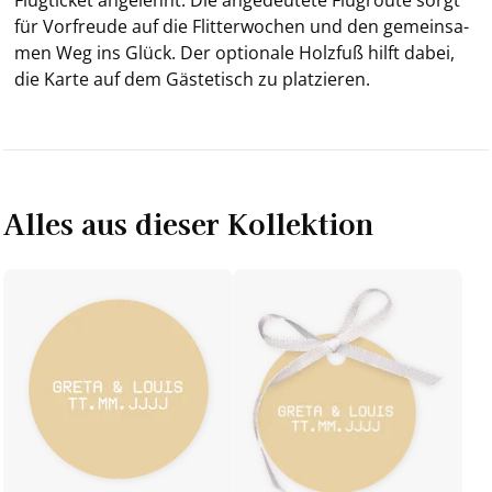
für Vor­freu­de auf die Flit­ter­wo­chen und den ge­mein­sa­
men Weg ins Glück.
Der op­tio­na­le Holz­fuß hilft dabei,
die Karte auf dem Gä­ste­tisch zu plat­zie­ren.
Alles aus dieser Kollektion