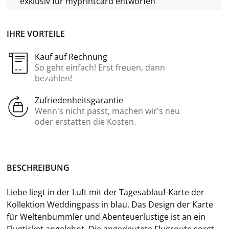
exklusiv für
myprintcard
entworfen
IHRE VORTEILE
Kauf auf Rechnung
So geht einfach! Erst freuen, dann
bezahlen!
Zufriedenheitsgarantie
Wenn’s nicht passt, machen wir’s neu
oder erstatten die Kosten.
BE­SCHREI­BUNG
Liebe liegt in der Luft mit der Tagesablauf-​Karte der
Kol­lek­ti­on Wed­ding­pass in
blau. Das De­sign der Karte
für Wel­ten­bumm­ler und Aben­teu­er­lus­ti­ge ist an ein
Flug­ti­cket an­ge­lehnt. Die an­ge­deu­te­te Flug­rou­te sorgt