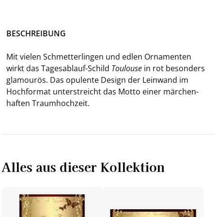
BE­SCHREI­BUNG
Mit vie­len Schmet­ter­lin­gen und edlen Or­na­men­ten
wirkt das Tagesablauf-​Schild
Tou­lou­se
in rot be­son­ders
gla­mou­rös. Das opu­len­te De­sign der Lein­wand im
Hoch­for­mat un­ter­streicht das Motto einer mär­chen­
haf­ten Traum­hoch­zeit.
Alles aus dieser Kollektion