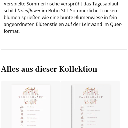
Ver­spiel­te Som­mer­fri­sche ver­sprüht das Ta­ges­ab­lauf­
schild
Dried­flower
im Boho-​Stil. Som­mer­li­che Tro­cken­
blu­men sprie­ßen wie eine bunte Blu­men­wie­se in fein
an­ge­ord­ne­ten Blü­ten­stie­len auf der Lein­wand im Quer­
for­mat.
Alles aus dieser Kollektion