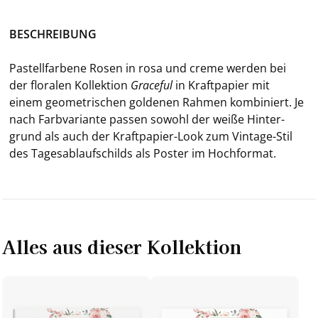
BE­SCHREI­BUNG
Pas­tell­far­be­ne Rosen in rosa und creme wer­den bei
der flo­ra­len Kol­lek­ti­on
Grace­ful
in Kraft­pa­pier mit
einem geo­me­tri­schen gol­de­nen Rah­men kom­bi­niert. Je
nach Farb­va­ri­an­te pas­sen so­wohl der weiße Hin­ter­
grund als auch der Kraftpapier-​Look zum Vintage-​Stil
des Ta­ges­ab­lauf­schilds als Pos­ter im Hoch­for­mat.
Alles aus dieser Kollektion