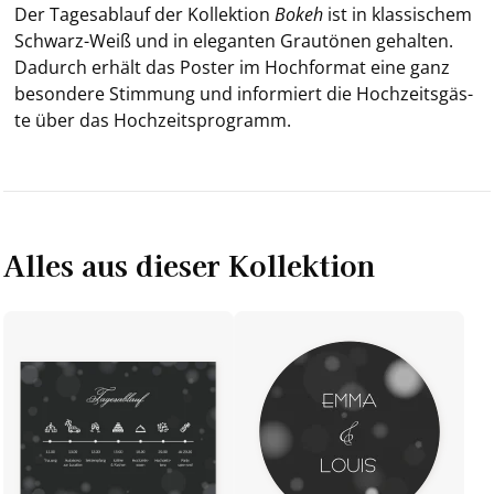
Der Ta­ges­ab­lauf der Kol­lek­ti­on
Bokeh
ist in klas­si­schem
Schwarz-​Weiß und in ele­gan­ten Grau­tö­nen ge­hal­ten.
Da­durch er­hält das Pos­ter im Hoch­for­mat eine ganz
be­son­de­re Stim­mung und in­for­miert die Hoch­zeits­gäs­
te über das Hoch­zeits­pro­gramm.
Alles aus dieser Kollektion