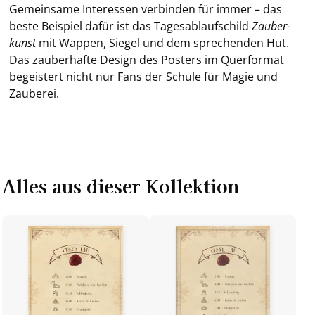
Ge­mein­sa­me In­ter­es­sen ver­bin­den für immer – das
beste Bei­spiel dafür ist das Ta­ges­ab­lauf­schild
Zau­ber­
kunst
mit Wap­pen, Sie­gel und dem spre­chen­den Hut.
Das zau­ber­haf­te De­sign des Pos­ters im Quer­for­mat
be­geis­tert nicht nur Fans der Schu­le für Magie und
Zau­be­rei.
Alles aus dieser Kollektion