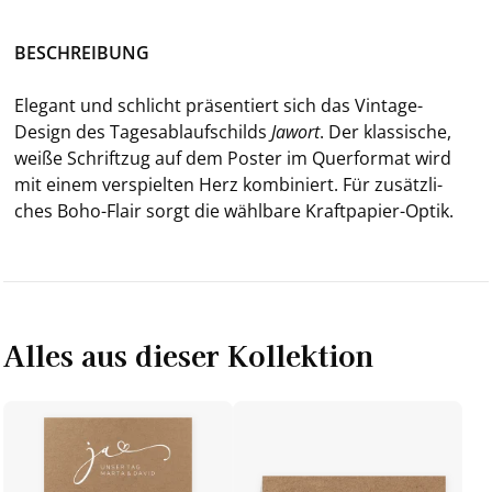
BE­SCHREI­BUNG
Ele­gant und schlicht prä­sen­tiert sich das Vintage-​
Design des Ta­ges­ab­lauf­schilds
Ja­wort
. Der klas­si­sche,
weiße Schrift­zug auf dem Pos­ter im Quer­for­mat wird
mit einem ver­spiel­ten Herz kom­bi­niert. Für zu­sätz­li­
ches Boho-​Flair sorgt die wähl­ba­re Kraftpapier-​Optik.
Alles aus dieser Kollektion