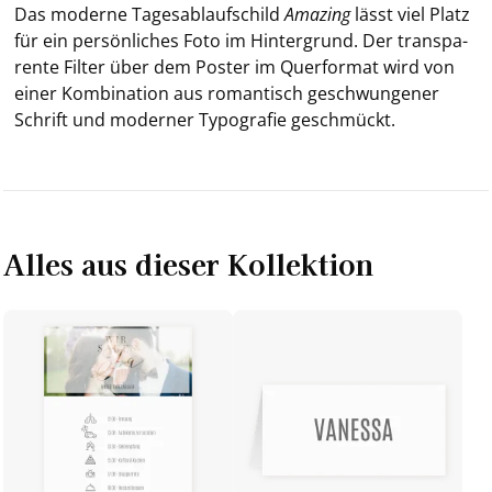
Das mo­der­ne Ta­ges­ab­lauf­schild
Ama­zing
lässt viel Platz
für ein per­sön­li­ches Foto im Hin­ter­grund. Der trans­pa­
ren­te Fil­ter über dem Pos­ter im Quer­for­mat wird von
einer Kom­bi­na­ti­on aus ro­man­tisch ge­schwun­ge­ner
Schrift und mo­der­ner Ty­po­gra­fie ge­schmückt.
Alles aus dieser Kollektion