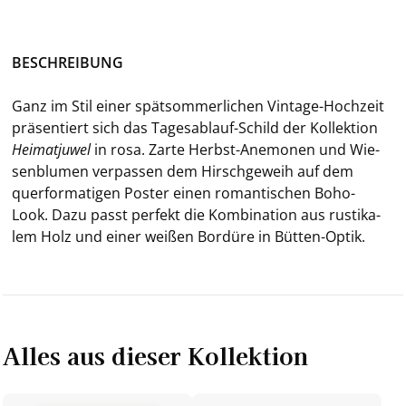
BE­SCHREI­BUNG
Ganz im Stil einer spät­som­mer­li­chen Vintage-​Hochzeit
prä­sen­tiert sich das Tagesablauf-​Schild der Kol­lek­ti­on
Hei­mat­ju­wel
in rosa. Zarte Herbst-​Anemonen und Wie­
sen­blu­men ver­pas­sen dem Hirsch­ge­weih auf dem
quer­for­ma­ti­gen Pos­ter einen ro­man­ti­schen Boho-​
Look. Dazu passt per­fekt die Kom­bi­na­ti­on aus rus­ti­ka­
lem Holz und einer wei­ßen Bor­dü­re in Bütten-​Optik.
Alles aus dieser Kollektion