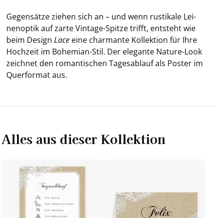
Ge­gen­sät­ze zie­hen sich an – und wenn rus­ti­ka­le Lei­
nen­op­tik auf zarte Vintage-​Spitze trifft, ent­steht wie
beim De­sign
Lace
eine char­man­te Kol­lek­ti­on für Ihre
Hoch­zeit im Bohemian-​Stil. Der ele­gan­te Nature-​Look
zeich­net den ro­man­ti­schen Ta­ges­ab­lauf als Pos­ter im
Quer­for­mat aus.
Alles aus dieser Kollektion