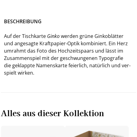
BE­SCHREI­BUNG
Auf der Tisch­kar­te
Ginko
wer­den grüne Gin­ko­blät­ter
und an­ge­sag­te Kraftpapier-​Optik kom­bi­niert. Ein Herz
um­rahmt das Foto des Hoch­zeits­paars und lässt im
Zu­sam­men­spiel mit der ge­schwun­ge­nen Ty­po­gra­fie
die ge­klapp­te Na­mens­kar­te fei­er­lich, na­tür­lich und ver­
spielt wir­ken.
Alles aus dieser Kollektion