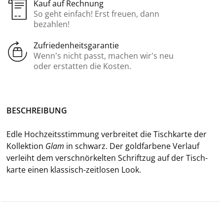
Kauf auf Rechnung
So geht einfach! Erst freuen, dann
bezahlen!
Zufriedenheitsgarantie
Wenn’s nicht passt, machen wir’s neu
oder erstatten die Kosten.
BE­SCHREI­BUNG
Edle Hoch­zeits­stim­mung ver­brei­tet die Tisch­kar­te der
Kol­lek­ti­on
Glam
in schwarz. Der gold­far­be­ne Ver­lauf
ver­leiht dem ver­schnör­kel­ten Schrift­zug auf der Tisch­
kar­te einen klassisch-​zeitlosen Look.