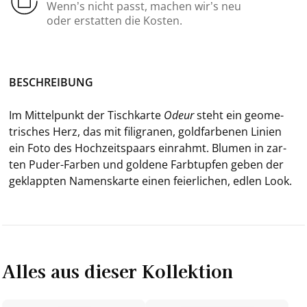
Wenn’s nicht passt, machen wir’s neu
oder erstatten die Kosten.
BE­SCHREI­BUNG
Im Mit­tel­punkt der Tisch­kar­te
Odeur
steht ein geo­me­
tri­sches Herz, das mit fi­li­gra­nen, gold­far­be­nen Li­ni­en
ein Foto des Hoch­zeits­paars ein­rahmt. Blu­men in zar­
ten Puder-​Farben und gol­de­ne Farb­tup­fen geben der
ge­klapp­ten Na­mens­kar­te
einen fei­er­li­chen, edlen Look.
Alles aus dieser Kollektion