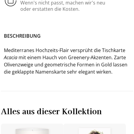
Wenn’s nicht passt, machen wir’s neu
oder erstatten die Kosten.
BE­SCHREI­BUNG
Me­di­ter­ra­nes Hochzeits-​Flair ver­sprüht die Tisch­kar­te
Aca­cia
mit einem Hauch von Greenery-​Akzenten. Zarte
Oli­ven­zwei­ge und geo­me­tri­sche For­men in Gold las­sen
die ge­klapp­te Na­mens­kar­te sehr ele­gant wir­ken.
Alles aus dieser Kollektion