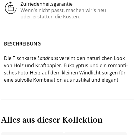
Zufriedenheitsgarantie
Wenn’s nicht passt, machen wir’s neu
oder erstatten die Kosten.
BE­SCHREI­BUNG
Die Tisch­kar­te
Land­haus
ver­eint den na­tür­li­chen Look
von Holz und Kraft­pa­pier. Eu­ka­lyp­tus und ein ro­man­ti­
sches Foto-​Herz auf dem klei­nen Wind­licht sor­gen für
eine stil­vol­le Kom­bi­na­ti­on aus rus­ti­kal und ele­gant.
Alles aus dieser Kollektion